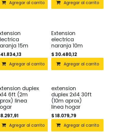
Agregar al carrito
Agregar al carrito
xtension
Extension
lectrica
electrica
aranja 15m
naranja 10m
$
41.834,13
$
30.480,12
Agregar al carrito
Agregar al carrito
xtension duplex
extension
x14 6ft (2m
duplex 2x14 30ft
prox) linea
(10m aprox)
ogar
linea hogar
$
8.297,91
$
18.079,79
Agregar al carrito
Agregar al carrito