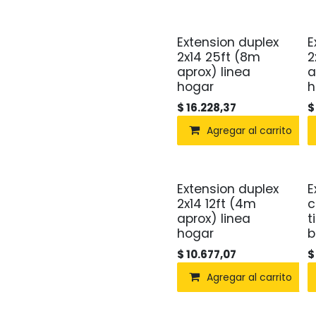
Extension duplex
E
2x14 25ft (8m
2
aprox) linea
a
hogar
h
$
16.228,37
Agregar al carrito
Extension duplex
E
2x14 12ft (4m
c
aprox) linea
t
hogar
b
$
10.677,07
Agregar al carrito