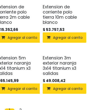
xtension de
Extension de
orriente polo
corriente polo
ierra 2m cable
tierra 10m cable
lanco
blanco
$
15.352,66
$
53.757,53
Agregar al carrito
Agregar al carrito
xtension 5m
Extension 3m
xterior naranja
exterior naranja
x14 titanium x3
3x14 titanium x3
alidas
salidas
$
65.145,99
$
49.008,42
Agregar al carrito
Agregar al carrito