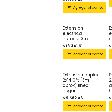
Agregar al carrito
Extension
E
electrica
e
naranja 3m
n
$
13.341,51
Agregar al carrito
Extension duplex
E
2x14 9ft (3m
2
aprox) linea
a
hogar
h
$
9.582,46
Agregar al carrito