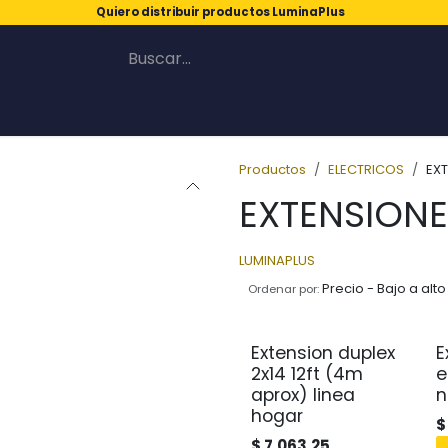
Quiero distribuir productos LuminaPlus
Productos
ELECTRICOS
EX
EXTENSION
LUMINAPLUS
Precio - Bajo a alto
Ordenar por:
Extension duplex
E
2x14 12ft (4m
e
aprox) linea
n
hogar
$
7.063,25