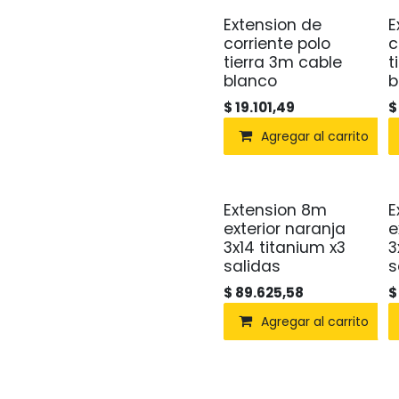
Extension de
E
corriente polo
c
tierra 3m cable
t
blanco
b
$
19.101,49
Agregar al carrito
Extension 8m
E
exterior naranja
e
3x14 titanium x3
3
salidas
s
$
89.625,58
Agregar al carrito