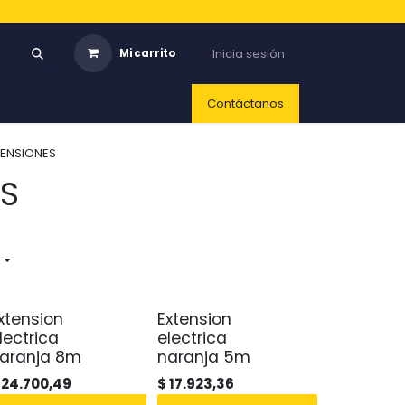
Inicia sesión
Mi carrito
Contáctanos
TENSIONES
ES
xtension
Extension
lectrica
electrica
aranja 8m
naranja 5m
$
24.700,49
$
17.923,36