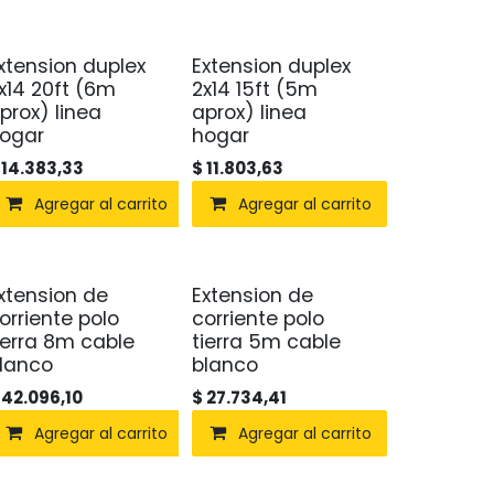
xtension duplex
Extension duplex
x14 20ft (6m
2x14 15ft (5m
prox) linea
aprox) linea
ogar
hogar
$
14.383,33
$
11.803,63
Agregar al carrito
Agregar al carrito
xtension de
Extension de
orriente polo
corriente polo
ierra 8m cable
tierra 5m cable
lanco
blanco
$
42.096,10
$
27.734,41
Agregar al carrito
Agregar al carrito