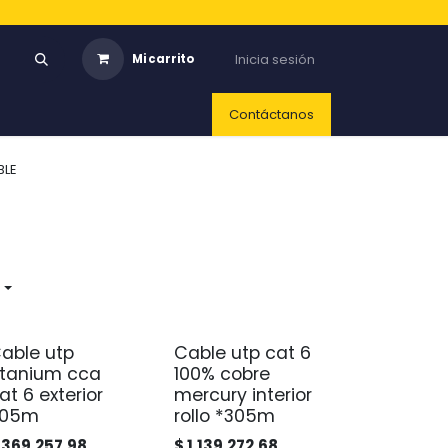
Inicia sesión
Mi carrito
Contáctanos
BLE
able utp
Cable utp cat 6
itanium cca
100% cobre
at 6 exterior
mercury interior
305m
rollo *305m
$
369.257,98
$
1.139.272,68