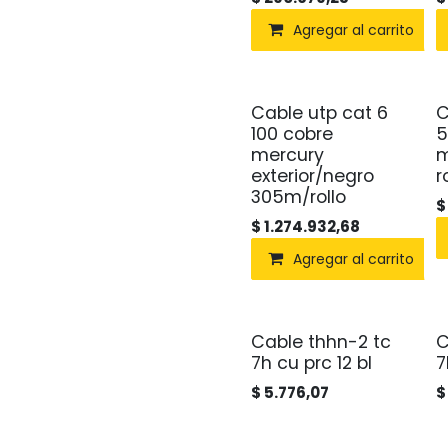
Agregar al carrito
Cable utp cat 6
C
100 cobre
5
mercury
m
exterior/negro
r
305m/rollo
$
1.274.932,68
Agregar al carrito
Cable thhn-2 tc
C
Agotado
7h cu prc 12 bl
7
$
5.776,07