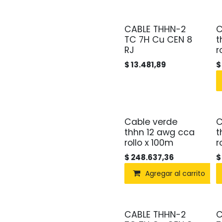
CABLE THHN-2
C
Agotado
TC 7H Cu CEN 8
t
RJ
r
$
13.481,89
Cable verde
C
thhn 12 awg cca
t
rollo x 100m
r
$
248.637,36
Agregar al carrito
CABLE THHN-2
C
Agotado