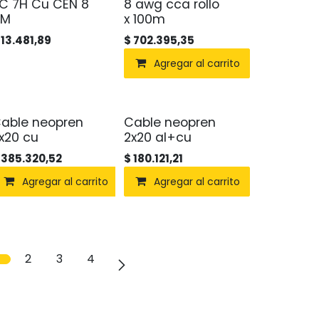
C 7H Cu CEN 8
8 awg cca rollo
AM
x 100m
$
13.481,89
$
702.395,35
Agregar al carrito
able neopren
Cable neopren
x20 cu
2x20 al+cu
$
385.320,52
$
180.121,21
Agregar al carrito
Agregar al carrito
2
3
4