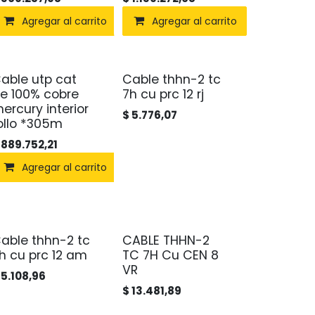
Agregar al carrito
Agregar al carrito
able utp cat
Cable thhn-2 tc
Agotado
e 100% cobre
7h cu prc 12 rj
ercury interior
$
5.776,07
ollo *305m
$
889.752,21
Agregar al carrito
able thhn-2 tc
CABLE THHN-2
Agotado
Agotado
h cu prc 12 am
TC 7H Cu CEN 8
VR
$
5.108,96
$
13.481,89