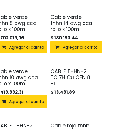
able verde
Cable verde
hhn 8 awg cca
thhn 14 awg cca
ollo x 100m
rollo x 100m
$
702.019,06
$
180.193,44
Agregar al carrito
Agregar al carrito
able verde
CABLE THHN-2
Agotado
hhn 10 awg cca
TC 7H Cu CEN 8
ollo x 100m
BL
$
413.832,31
$
13.481,89
Agregar al carrito
ABLE THHN-2
Cable rojo thhn
Agotado