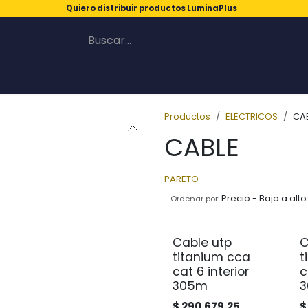
Quiero distribuir productos LuminaPlus
Productos
ELECTRICOS
CA
CABLE
PARETO
Precio - Bajo a alto
Ordenar por:
Cable utp
C
titanium cca
t
cat 6 interior
c
305m
$
290.679,25