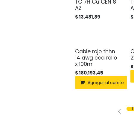
TC 7H Cu CEN 8
T
AZ
$
13.481,89
Cable rojo thhn
C
14 awg cca rollo
2
x 100m
$
180.193,45
Agregar al carrito
1