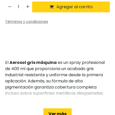
Agregar al carrito
Términos y condiciones
El
Aerosol gris máquina
es un spray profesional
de 400 ml que proporciona un acabado gris
industrial resistente y uniforme desde la primera
aplicación. Además, su fórmula de alta
pigmentación garantiza cobertura completa
incluso sobre superficies metálicas desgastadas;
por lo tanto, ahorrarás tiempo y material durante
el proyecto. Asimismo, gracias a su secado rápido
al tacto en apenas 10–15 minutos, podrás aplicar
Ver más