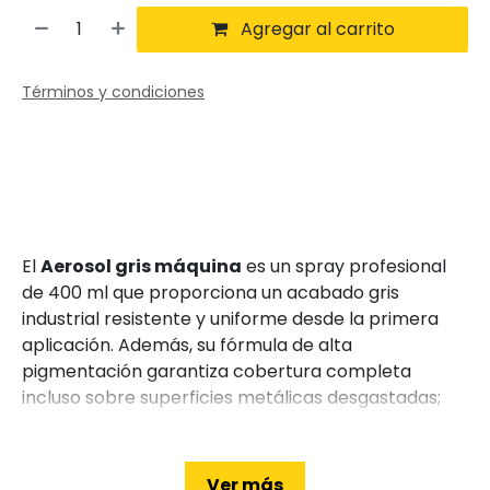
Agregar al carrito
Términos y condiciones
El
Aerosol gris máquina
es un spray profesional
de 400 ml que proporciona un acabado gris
industrial resistente y uniforme desde la primera
aplicación. Además, su fórmula de alta
pigmentación garantiza cobertura completa
incluso sobre superficies metálicas desgastadas;
por lo tanto, ahorrarás tiempo y material durante
el proyecto. Asimismo, gracias a su secado rápido
al tacto en apenas 10–15 minutos, podrás aplicar
Ver más