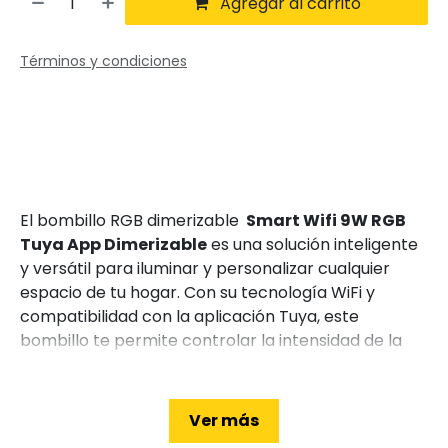
Agregar al carrito
Términos y condiciones
El bombillo RGB dimerizable
Smart Wifi 9W RGB
Tuya App Dimerizable
es una solución inteligente
y versátil para iluminar y personalizar cualquier
espacio de tu hogar. Con su tecnología WiFi y
compatibilidad con la aplicación Tuya, este
bombillo te permite controlar la intensidad de la
luz, cambiar entre millones de colores y crear
ambientes únicos con solo unos toques en tu
smartphone. Además, su diseño eficiente y
Ver más
moderno lo convierte en una opción ideal para