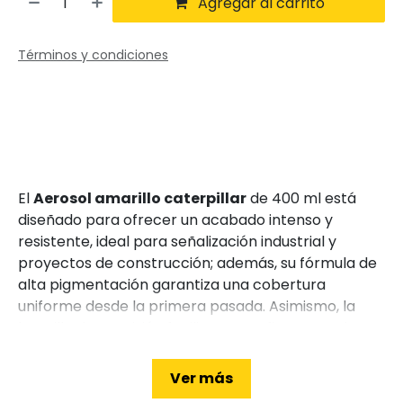
Agregar al carrito
Términos y condiciones
El
Aerosol amarillo caterpillar
de 400 ml está
diseñado para ofrecer un acabado intenso y
resistente, ideal para señalización industrial y
proyectos de construcción; además, su fórmula de
alta pigmentación garantiza una cobertura
uniforme desde la primera pasada. Asimismo, la
boquilla de precisión facilita trazos finos cuando sea
necesario; por consiguiente, reduce el desperdicio
de pintura. De hecho, este aerosol está formulado
Ver más
para adherirse a metal, madera, concreto y