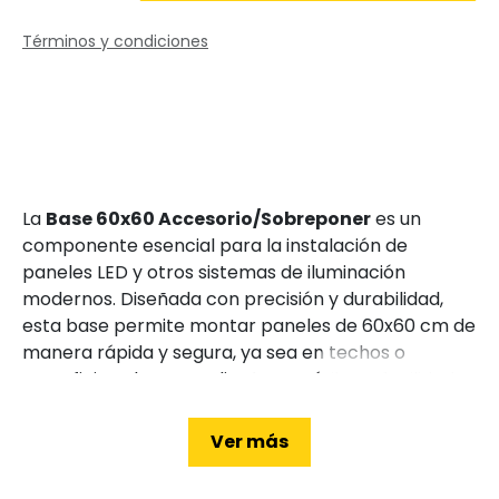
Términos y condiciones
La
Base 60x60 Accesorio/Sobreponer
es un
componente esencial para la instalación de
paneles LED y otros sistemas de iluminación
modernos. Diseñada con precisión y durabilidad,
esta base permite montar paneles de 60x60 cm de
manera rápida y segura, ya sea en techos o
superficies planas. Su diseño versátil y su facilidad
de instalación la convierten en una solución ideal
para proyectos de iluminación en hogares, oficinas
Ver más
y comercios. A continuación, te explicamos en
detalle sus características y beneficios.