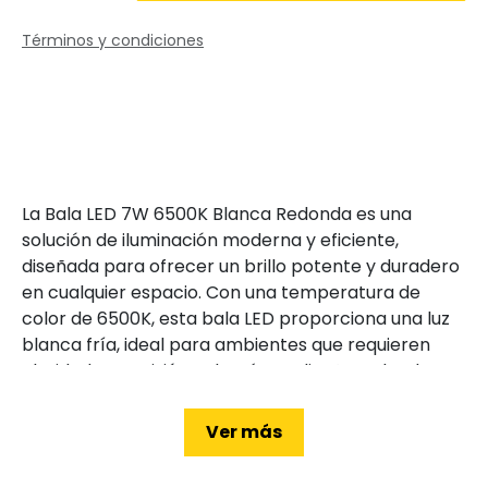
Términos y condiciones
La Bala LED 7W 6500K Blanca Redonda es una
solución de iluminación moderna y eficiente,
diseñada para ofrecer un brillo potente y duradero
en cualquier espacio. Con una temperatura de
color de 6500K, esta bala LED proporciona una luz
blanca fría, ideal para ambientes que requieren
claridad y precisión. Además, su diseño redondo y
compacto la hace perfecta para instalaciones
discretas y elegantes. Si buscas una opción de
Ver más
iluminación que combine eficiencia y estilo, esta
bala LED es la elección perfecta.
¿Cómo se usa la