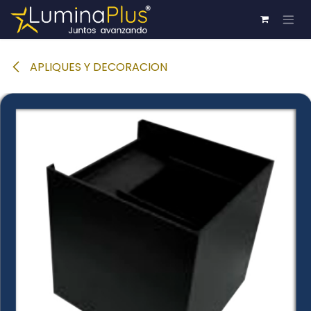
Ir al contenido
APLIQUES Y DECORACION