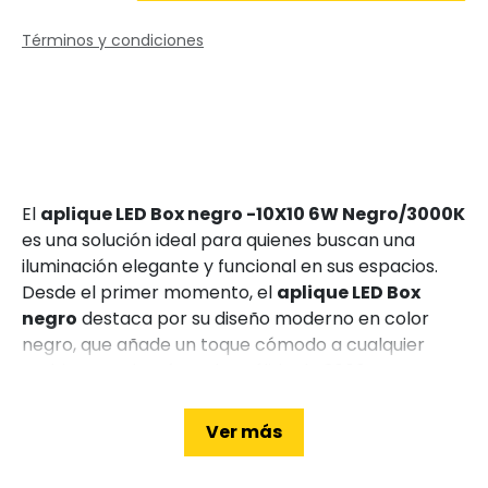
Términos y condiciones
El
aplique LED Box negro -10X10 6W Negro/3000K
es una solución ideal para quienes buscan una
iluminación elegante y funcional en sus espacios.
Desde el primer momento, el
aplique LED Box
negro
destaca por su diseño moderno en color
negro, que añade un toque cómodo a cualquier
ambiente. Además, su luz cálida de 3000K
proporciona una iluminación acogedora, perfecta
para entornos residenciales y comerciales. Gracias
Ver más
a su tecnología LED, este aplique garantiza
eficiencia energética y una larga vida útil,