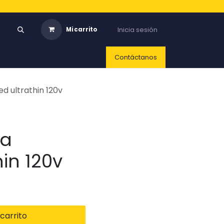
Inicia sesión
Mi carrito
Contáctanos
d ultrathin 120v
ta
hin 120v
carrito