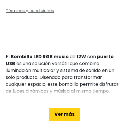
Términos y condiciones
El
Bombillo LED RGB music
de
12W
con
puerto
USB
es una solución versátil que combina
iluminación multicolor y sistema de sonido en un
solo producto. Diseñado para transformar
cualquier espacio, este bombillo permite disfrutar
de luces dinámicas y música al mismo tiempo,
gracias a su altavoz incorporado y conectividad
práctica.
Ver más
Desde el primer encendido, este bombillo LED
ofrece una experiencia diferente. No solo ilumina