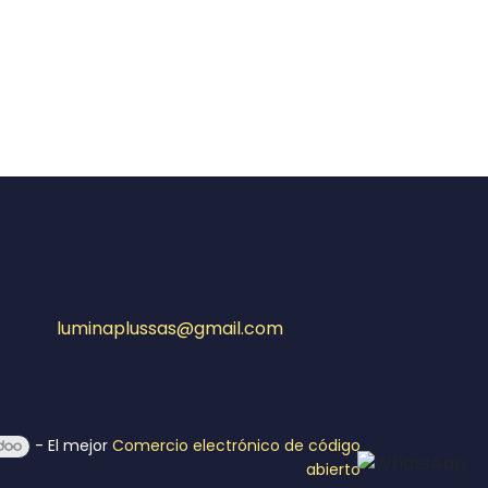
ciendo la cantidad de luminarias
luminaplussas@gmail.com
o debes enroscarlo y encenderlo;
- El mejor
Comercio electrónico de código
l instante, sin ruidos ni
abierto