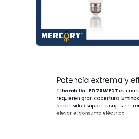
Potencia extrema y ef
El
bombillo LED 70W E27
es una s
requieren gran cobertura luminosa
luminosidad superior, capaz de re
elevar el consumo eléctrico.
Fabricado con materiales de alta
continua. Además, está diseñado p