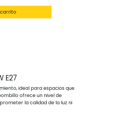
carrito
W E27
imiento, ideal para espacios que
bombillo ofrece un nivel de
ometer la calidad de la luz ni
minación clara, homogénea y
xigentes, lo que lo convierte en