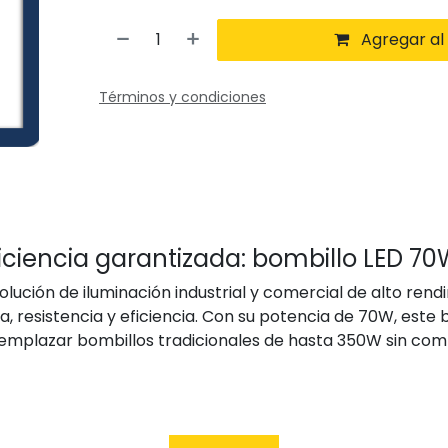
Agregar al 
Términos y condiciones
iciencia garantizada: bombillo LED 70
olución de iluminación industrial y comercial de alto rend
, resistencia y eficiencia. Con su potencia de 70W, este 
emplazar bombillos tradicionales de hasta 350W sin compr
 calidad y tecnología LED avanzada, proporciona una ilu
ara funcionar de manera estable incluso en condiciones e