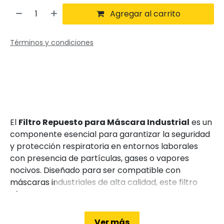
Agregar al carrito
Términos y condiciones
El
Filtro Repuesto para Máscara Industrial
es un
componente esencial para garantizar la seguridad
y protección respiratoria en entornos laborales
con presencia de partículas, gases o vapores
nocivos. Diseñado para ser compatible con
máscaras industriales de alta calidad, este filtro
ofrece un rendimiento confiable y duradero,
asegurando que los usuarios puedan trabajar en
ambientes seguros y libres de contaminantes.
Ver más